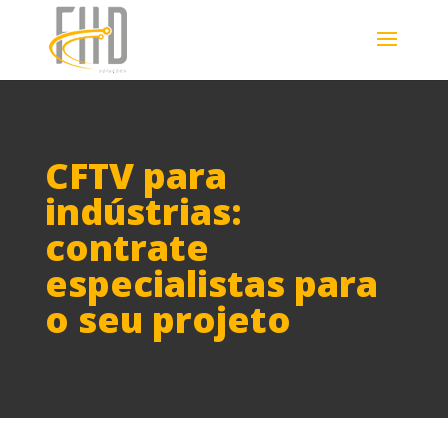
CFTV para
indústrias:
contrate
especialistas para
o seu projeto