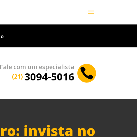
to
Fale com um especialista

3094-5016
(21)
ro: invista no