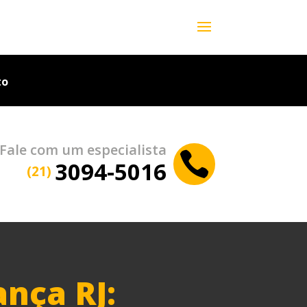
to
Fale com um especialista

3094-5016
(21)
nça RJ: