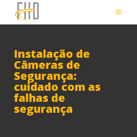
Instalação de
Câmeras de
Segurança:
cuidado com as
falhas de
segurança